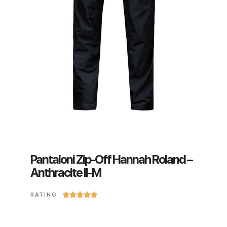
Pantaloni Zip-Off Hannah Roland –
Anthracite II-M





RATING