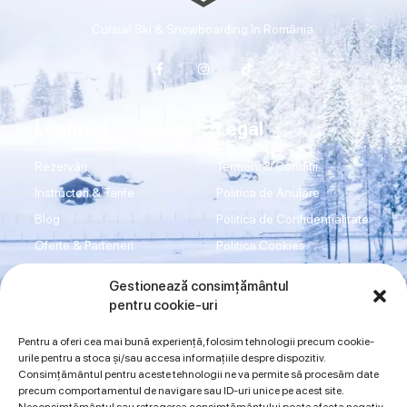
Cursuri Ski & Snowboarding în România.
Legături
Legal
Rezervări
Termeni & Condiții
Instructori & Tarife
Politica de Anulare
Blog
Politica de Confidențialitate
Oferte & Parteneri
Politica Cookies
Transport
Disclaimer
Gestionează consimțământul
Shop
Imprint
pentru cookie-uri
Contact
ANPC
Pentru a oferi cea mai bună experiență, folosim tehnologii precum cookie-
urile pentru a stoca și/sau accesa informațiile despre dispozitiv.
Consimțământul pentru aceste tehnologii ne va permite să procesăm date
Sună acum
precum comportamentul de navigare sau ID-uri unice pe acest site.