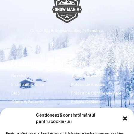
Cursuri Ski & Snowboarding în România.
Legături
Legal
Rezervări
Termeni & Condiții
Instructori & Tarife
Politica de Anulare
Blog
Politica de Confidențialitate
Oferte & Parteneri
Politica Cookies
Transport
Disclaimer
Gestionează consimțământul
Shop
Imprint
pentru cookie-uri
Contact
ANPC
Pentru a oferi cea mai bună experiență, folosim tehnologii precum cookie-