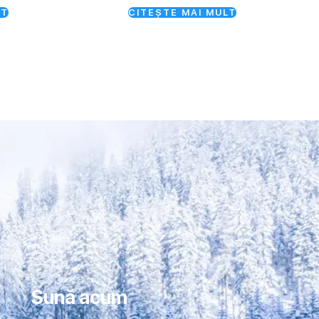
LT
CITEȘTE MAI MULT
Sună acum