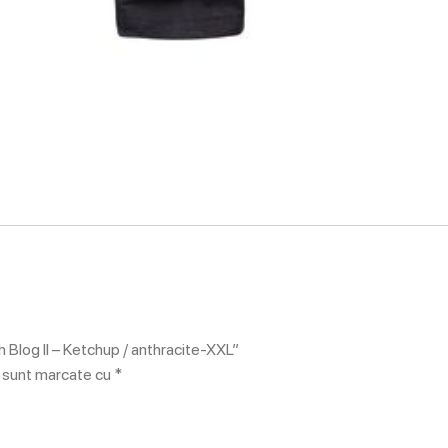
h Blog II – Ketchup / anthracite-XXL”
i sunt marcate cu
*