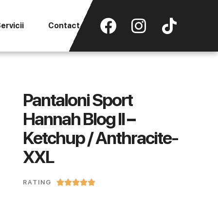
ervicii
Contact
Pantaloni Sport
Hannah Blog II –
Ketchup / Anthracite-
XXL





RATING