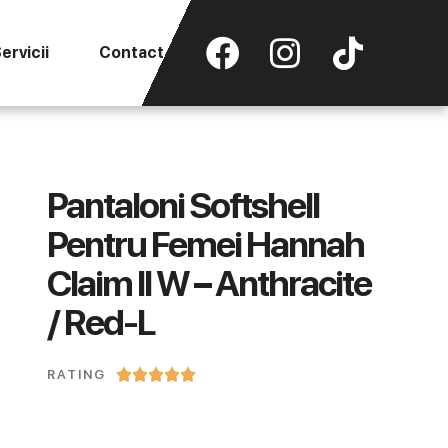
ervicii
Contact
Pantaloni Softshell
Pentru Femei Hannah
Claim II W – Anthracite
/ Red-L





RATING