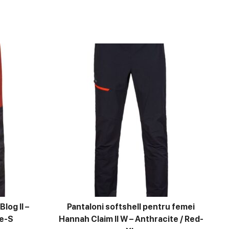
log II –
Pantaloni softshell pentru femei
te-S
Hannah Claim II W – Anthracite / Red-