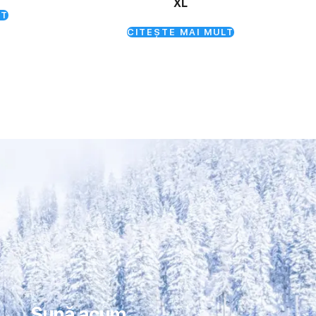
XL
LT
CITEȘTE MAI MULT
Sună acum