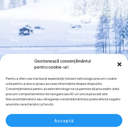
Legături
Legal
Rezervări
Termeni & Condiții
Instructori & Tarife
Politica de Anulare
Blog
Politica de Confidențialitate
Oferte & Parteneri
Politica Cookies
Transport
Disclaimer
Gestionează consimțământul
Shop
Imprint
pentru cookie-uri
Contact
ANPC
Pentru a oferi cea mai bună experiență, folosim tehnologii precum cookie-
urile pentru a stoca și/sau accesa informațiile despre dispozitiv.
Consimțământul pentru aceste tehnologii ne va permite să procesăm date
Sună acum
precum comportamentul de navigare sau ID-uri unice pe acest site.
Neconsimțământul sau retragerea consimțământului poate afecta negativ
0734942997
0720394175
anumite caracteristici și funcții.
Acceptă
Copyright © 2024 SnowMania.ro