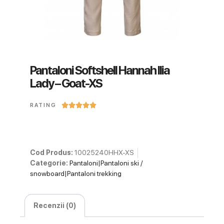
Pantaloni Softshell Hannah Ilia
Lady – Goat-XS





RATING
Cod Produs:
10025240HHX-XS
Categorie:
Pantaloni|Pantaloni ski /
snowboard|Pantaloni trekking
Recenzii (0)