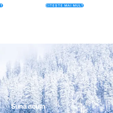
LT
CITEȘTE MAI MULT
Sună acum