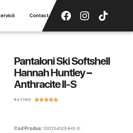
ervicii
Contact
Pantaloni Ski Softshell
Hannah Huntley –
Anthracite II-S





RATING
Cod Produs:
10025492HHX-S