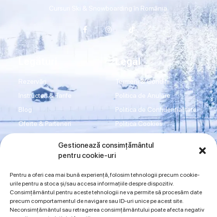
Cursuri Ski & Snowboarding în România.
Legături
Legal
Rezervări
Termeni & Condiții
Instructori & Tarife
Politica de Anulare
Blog
Politica de Confidențialitate
Oferte & Parteneri
Politica Cookies
Transport
Disclaimer
Gestionează consimțământul
Shop
Imprint
pentru cookie-uri
Contact
ANPC
Pentru a oferi cea mai bună experiență, folosim tehnologii precum cookie-
urile pentru a stoca și/sau accesa informațiile despre dispozitiv.
Consimțământul pentru aceste tehnologii ne va permite să procesăm date
Sună acum
precum comportamentul de navigare sau ID-uri unice pe acest site.
Neconsimțământul sau retragerea consimțământului poate afecta negativ