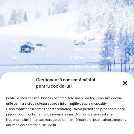
Legături
Legal
Rezervări
Termeni & Condiții
Instructori & Tarife
Politica de Anulare
Blog
Politica de Confidențialitate
Oferte & Parteneri
Politica Cookies
Transport
Disclaimer
Gestionează consimțământul
Shop
Imprint
pentru cookie-uri
Contact
ANPC
Pentru a oferi cea mai bună experiență, folosim tehnologii precum cookie-
urile pentru a stoca și/sau accesa informațiile despre dispozitiv.
Consimțământul pentru aceste tehnologii ne va permite să procesăm date
Sună acum
precum comportamentul de navigare sau ID-uri unice pe acest site.
Neconsimțământul sau retragerea consimțământului poate afecta negativ
0734942997
0720394175
anumite caracteristici și funcții.