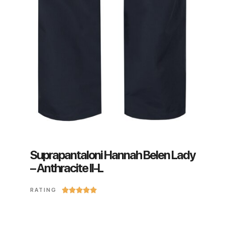
Suprapantaloni Hannah Belen Lady
– Anthracite II-L





RATING