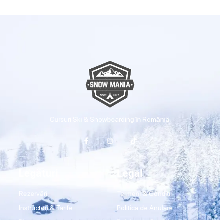
Cursuri Ski & Snowboarding în România.
Legături
Legal
Rezervări
Termeni & Condiții
Instructori & Tarife
Politica de Anulare