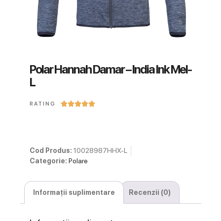
Polar Hannah Damar – India Ink Mel-
L





RATING
Cod Produs:
10028987HHX-L
Categorie:
Polare
Informații suplimentare
Recenzii (0)