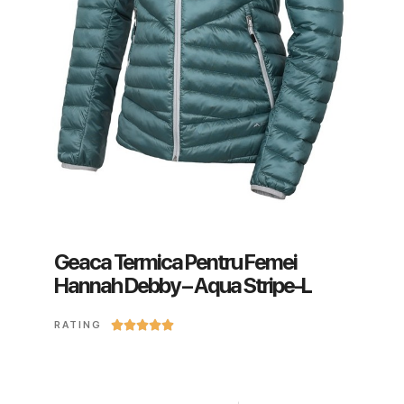
Geaca Termica Pentru Femei
Hannah Debby – Aqua Stripe-L





RATING