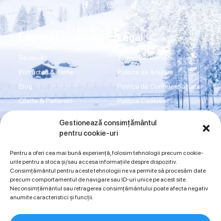
Legături
Legal
Rezervări
Termeni & Condiții
Instructori & Tarife
Politica de Anulare
Blog
Politica de Confidențialitate
Oferte & Parteneri
Politica Cookies
Transport
Disclaimer
Gestionează consimțământul
Shop
Imprint
pentru cookie-uri
Contact
ANPC
Pentru a oferi cea mai bună experiență, folosim tehnologii precum cookie-
urile pentru a stoca și/sau accesa informațiile despre dispozitiv.
Consimțământul pentru aceste tehnologii ne va permite să procesăm date
Sună acum
precum comportamentul de navigare sau ID-uri unice pe acest site.
Neconsimțământul sau retragerea consimțământului poate afecta negativ
0734942997
0720394175
anumite caracteristici și funcții.