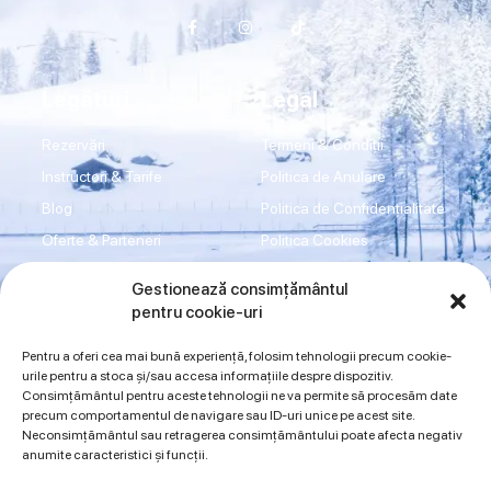
Legături
Legal
Rezervări
Termeni & Condiții
Instructori & Tarife
Politica de Anulare
Blog
Politica de Confidențialitate
Oferte & Parteneri
Politica Cookies
Transport
Disclaimer
Gestionează consimțământul
Shop
Imprint
pentru cookie-uri
Contact
ANPC
Pentru a oferi cea mai bună experiență, folosim tehnologii precum cookie-
urile pentru a stoca și/sau accesa informațiile despre dispozitiv.
Consimțământul pentru aceste tehnologii ne va permite să procesăm date
Sună acum
precum comportamentul de navigare sau ID-uri unice pe acest site.
Neconsimțământul sau retragerea consimțământului poate afecta negativ
0734942997
0720394175
anumite caracteristici și funcții.