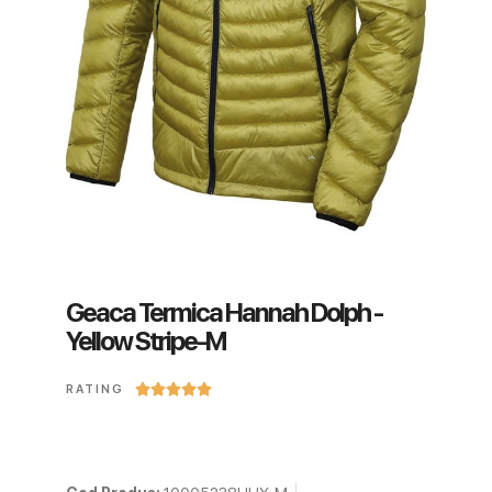
Geaca Termica Hannah Dolph -
Yellow Stripe-M





RATING