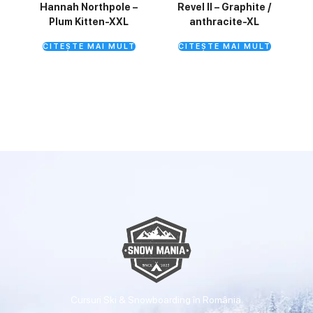
Hannah Northpole –
Revel II – Graphite /
Plum Kitten-XXL
anthracite-XL
CITEȘTE MAI MULT
CITEȘTE MAI MULT
Cursuri Ski & Snowboarding în România.