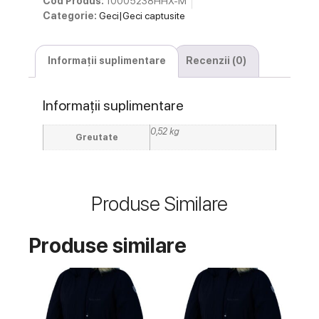
Cod Produs:
10005238HHX-M
Categorie:
Geci|Geci captusite
Informații suplimentare
Recenzii (0)
Informații suplimentare
0,52 kg
Greutate
Produse Similare
Produse similare