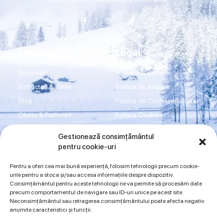
Legături
Legal
Rezervări
Termeni & Condiții
Instructori & Tarife
Politica de Anulare
Blog
Politica de Confidențialitate
Oferte & Parteneri
Politica Cookies
Transport
Disclaimer
Gestionează consimțământul
Shop
Imprint
pentru cookie-uri
Contact
ANPC
Pentru a oferi cea mai bună experiență, folosim tehnologii precum cookie-
urile pentru a stoca și/sau accesa informațiile despre dispozitiv.
Consimțământul pentru aceste tehnologii ne va permite să procesăm date
Sună acum
precum comportamentul de navigare sau ID-uri unice pe acest site.
Neconsimțământul sau retragerea consimțământului poate afecta negativ
0734942997
0720394175
anumite caracteristici și funcții.