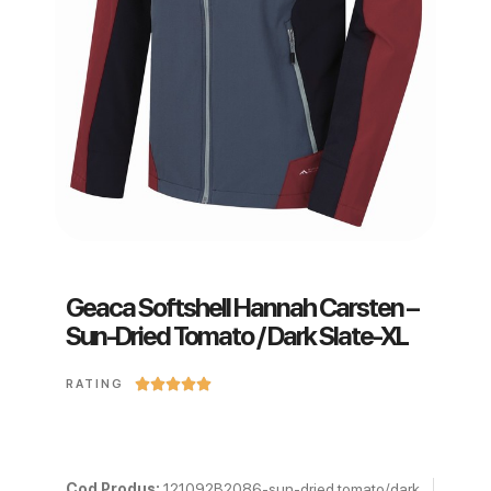
Geaca Softshell Hannah Carsten –
Sun-Dried Tomato / Dark Slate-XL





RATING
Cod Produs:
121092B2086-sun-dried tomato/dark