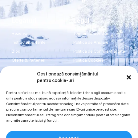
Legături
Legal
Rezervări
Termeni & Condiții
Instructori & Tarife
Politica de Anulare
Blog
Politica de Confidențialitate
Oferte & Parteneri
Politica Cookies
Transport
Disclaimer
Gestionează consimțământul
Shop
Imprint
pentru cookie-uri
Contact
ANPC
Pentru a oferi cea mai bună experiență, folosim tehnologii precum cookie-
urile pentru a stoca și/sau accesa informațiile despre dispozitiv.
Consimțământul pentru aceste tehnologii ne va permite să procesăm date
Sună acum
precum comportamentul de navigare sau ID-uri unice pe acest site.
Neconsimțământul sau retragerea consimțământului poate afecta negativ
0734942997
0720394175
anumite caracteristici și funcții.
Acceptă