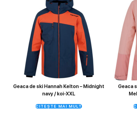
Geaca de ski Hannah Kelton – Midnight
Geaca sk
navy / koi-XXL
Mel
CITEȘTE MAI MULT
C