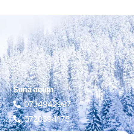
Sună acum
0734942997
0720394175