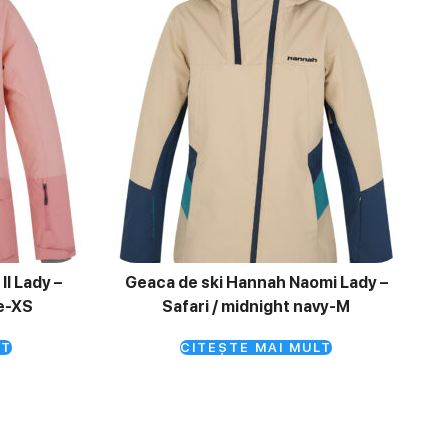
II Lady –
Geaca de ski Hannah Naomi Lady –
te-XS
Safari / midnight navy-M
LT
CITEȘTE MAI MULT