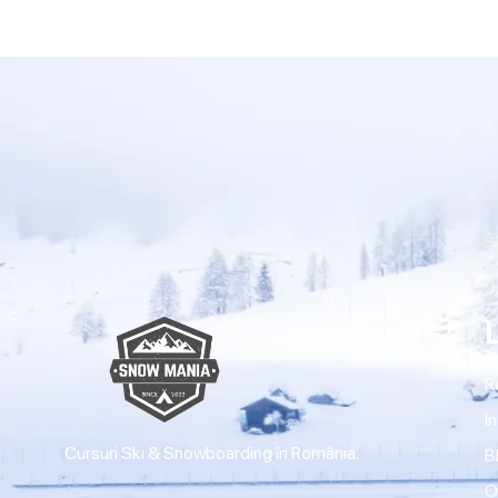
R
I
Cursuri Ski & Snowboarding în România.
B
O