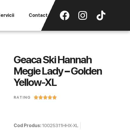
ervicii
Contact
Geaca Ski Hannah
Megie Lady – Golden
Yellow-XL





RATING
Cod Produs:
10025311HHX-XL