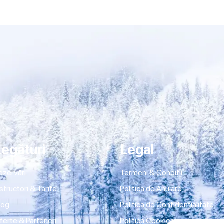
Legături
Legal
ezervări
Termeni & Condiții
nstructori & Tarife
Politica de Anulare
log
Politica de Confidențialitate
ferte & Parteneri
Politica Cookies