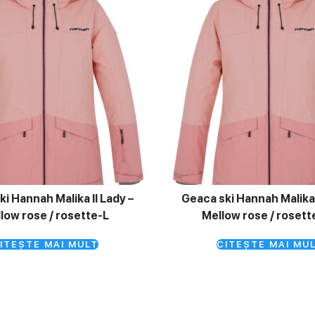
i Hannah Malika II Lady –
Geaca ski Hannah Malika 
low rose / rosette-L
Mellow rose / roset
ITEȘTE MAI MULT
CITEȘTE MAI MU