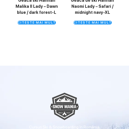
Geaca ski Hannah
Geaca de ski Hannah
Malika II Lady – Dawn
Naomi Lady – Safari /
blue / dark forest-L
midnight navy-XL
CITEȘTE MAI MULT
CITEȘTE MAI MULT
Cursuri Ski & Snowboarding în România.