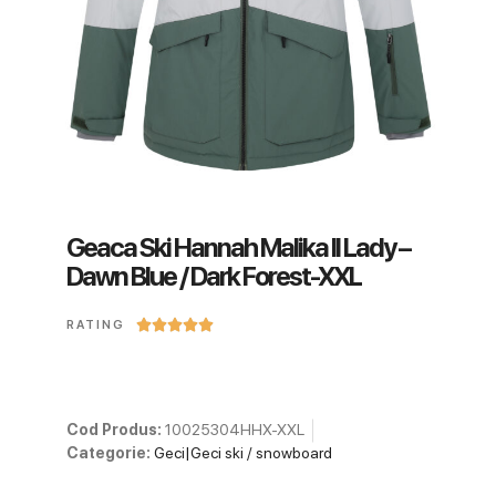
Geaca Ski Hannah Malika II Lady –
Dawn Blue / Dark Forest-XXL





RATING
Cod Produs:
10025304HHX-XXL
Categorie:
Geci|Geci ski / snowboard