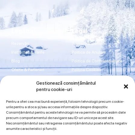
Legături
Legal
Rezervări
Termeni & Condiții
Instructori & Tarife
Politica de Anulare
Blog
Politica de Confidențialitate
Oferte & Parteneri
Politica Cookies
Transport
Disclaimer
Gestionează consimțământul
Shop
Imprint
pentru cookie-uri
Contact
ANPC
Pentru a oferi cea mai bună experiență, folosim tehnologii precum cookie-
urile pentru a stoca și/sau accesa informațiile despre dispozitiv.
Consimțământul pentru aceste tehnologii ne va permite să procesăm date
Sună acum
precum comportamentul de navigare sau ID-uri unice pe acest site.
Neconsimțământul sau retragerea consimțământului poate afecta negativ
0734942997
0720394175
anumite caracteristici și funcții.