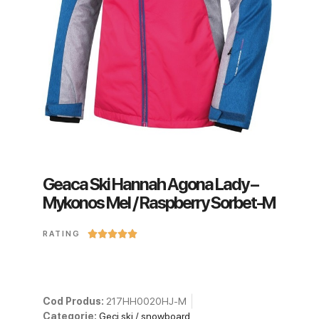
Geaca Ski Hannah Agona Lady –
Mykonos Mel / Raspberry Sorbet-M





RATING
Cod Produs:
217HH0020HJ-M
Categorie:
Geci ski / snowboard