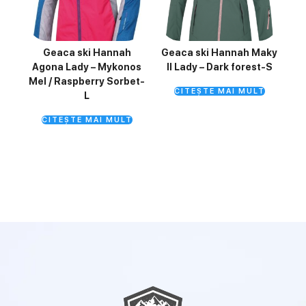
Geaca ski Hannah
Geaca ski Hannah Maky
Agona Lady – Mykonos
II Lady – Dark forest-S
Mel / Raspberry Sorbet-
CITEȘTE MAI MULT
L
CITEȘTE MAI MULT