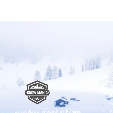
R
I
Cursuri Ski & Snowboarding în România.
B