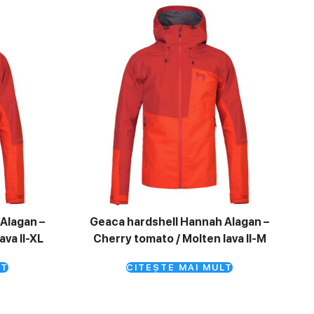
Alagan –
Geaca hardshell Hannah Alagan –
ava II-XL
Cherry tomato / Molten lava II-M
LT
CITEȘTE MAI MULT