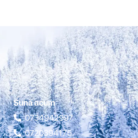
Sună acum
0734942997
0720394175