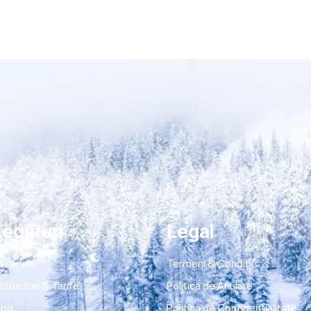
Legături
Legal
ezervări
Termeni & Condiții
nstructori & Tarife
Politica de Anulare
log
Politica de Confidențialitate