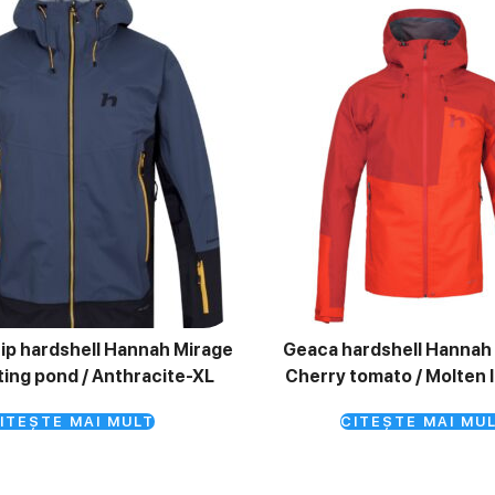
ip hardshell Hannah Mirage
Geaca hardshell Hannah 
ting pond / Anthracite-XL
Cherry tomato / Molten l
ITEȘTE MAI MULT
CITEȘTE MAI MU