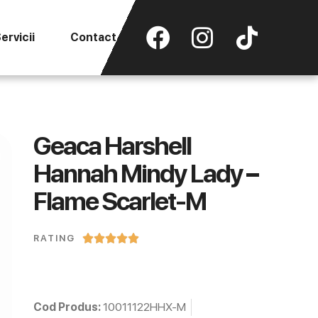
ervicii
Contact
Geaca Harshell
Hannah Mindy Lady –
Flame Scarlet-M





RATING
Cod Produs:
10011122HHX-M