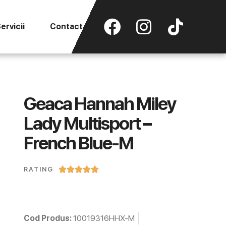
ervicii
Contact
Geaca Hannah Miley
Lady Multisport –
French Blue-M





RATING
Cod Produs:
10019316HHX-M