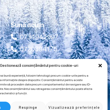
Sună acum
0734942997
0720394175
Gestionează consimțământul pentru cookie-uri
mai bună experiență, folosim tehnologii precum cookie-urile pentru a
a informațiile despre dispozitiv. Consimțământul pentru aceste
permite să procesăm date precum comportamentul de navigare sau ID-
 site. Neconsimțământul sau retragerea consimțământului poate afecta
acteristici și funcții.
ă
Respinge
Vizualizează preferințele