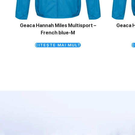
Geaca Hannah Miles Multisport –
Geaca H
French blue-M
CITEȘTE MAI MULT
C