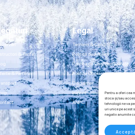
Legături
Legal
ezervări
Termeni & Condiții
nstructori & Tarife
Politica de Anulare
log
Politica de Confidențialitate
ferte & Parteneri
Politica Cookies
ransport
Disclaimer
hop
Imprint
Pentru a oferi cea 
stoca și/sau acces
ontact
ANPC
tehnologii ne va 
uri unice pe acest
negativ anumite car
Accept