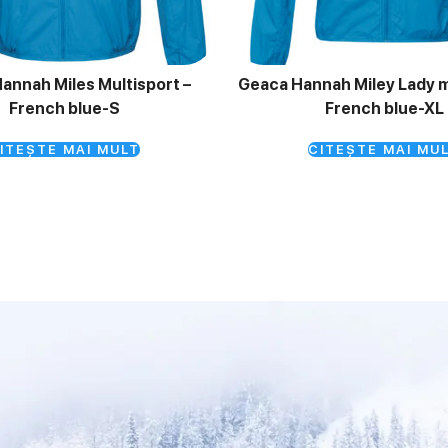
annah Miles Multisport –
Geaca Hannah Miley Lady m
French blue-S
French blue-XL
ITEȘTE MAI MULT
CITEȘTE MAI MU