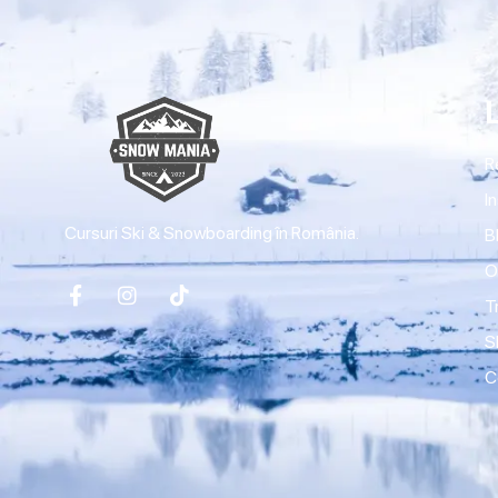
R
I
Cursuri Ski & Snowboarding în România.
B
O
T
S
C