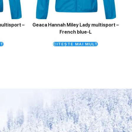
ultisport –
Geaca Hannah Miley Lady multisport –
French blue-L
LT
CITEȘTE MAI MULT