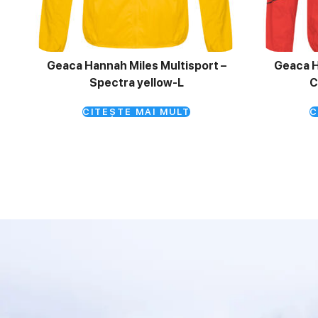
Geaca Hannah Miles Multisport –
Geaca H
Spectra yellow-L
C
CITEȘTE MAI MULT
C