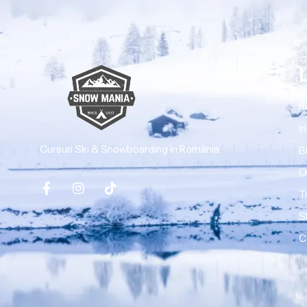
R
I
Cursuri Ski & Snowboarding în România.
B
O
T
S
C