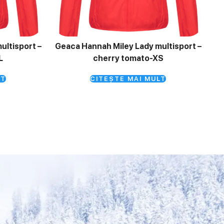
ultisport –
Geaca Hannah Miley Lady multisport –
L
cherry tomato-XS
LT
CITEȘTE MAI MULT