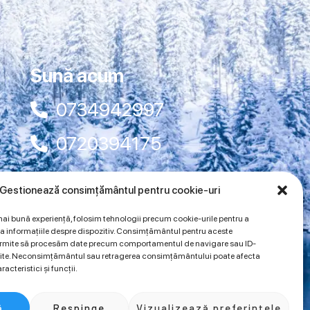
Sună acum
0734942997
0720394175
Gestionează consimțământul pentru cookie-uri
mai bună experiență, folosim tehnologii precum cookie-urile pentru a
a informațiile despre dispozitiv. Consimțământul pentru aceste
permite să procesăm date precum comportamentul de navigare sau ID-
 site. Neconsimțământul sau retragerea consimțământului poate afecta
acteristici și funcții.
ă
Respinge
Vizualizează preferințele