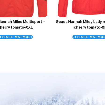
annah Miles Multisport –
Geaca Hannah Miley Lady m
herry tomato-XXL
cherry tomato-X
ITEȘTE MAI MULT
CITEȘTE MAI MU