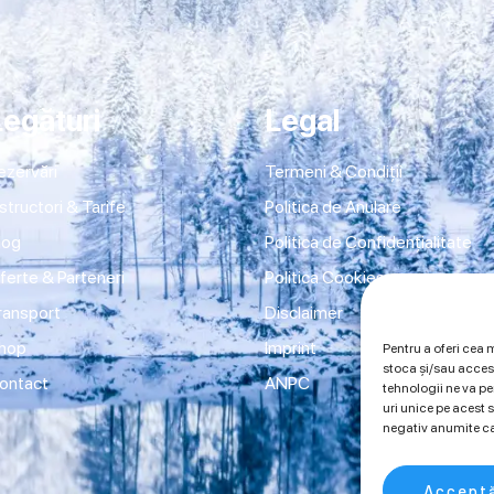
Legături
Legal
ezervări
Termeni & Condiții
nstructori & Tarife
Politica de Anulare
log
Politica de Confidențialitate
ferte & Parteneri
Politica Cookies
ransport
Disclaimer
hop
Imprint
Pentru a oferi cea 
stoca și/sau acces
ontact
ANPC
tehnologii ne va 
uri unice pe acest
negativ anumite car
Accept