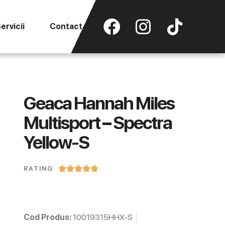
ervicii
Contact
Geaca Hannah Miles
Multisport – Spectra
Yellow-S





RATING
Cod Produs:
10019315HHX-S