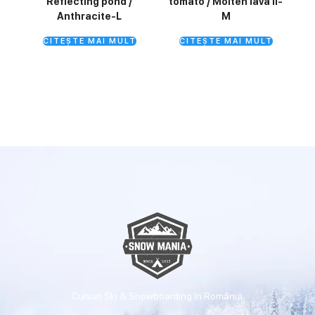
Reflecting pond /
tomato / Molten lava II-
Anthracite-L
M
CITEȘTE MAI MULT
CITEȘTE MAI MULT
Cursuri Ski & Snowboarding în România.