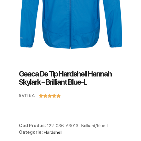
Geaca De Tip Hardshell Hannah
Skylark – Brilliant Blue-L





RATING
Cod Produs:
122-036-A3013- Brilliant/blue-L
Categorie:
Hardshell