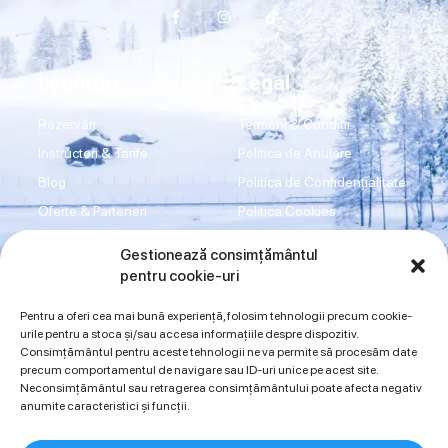
Legături
Legal
Rezervări
Termeni & Condiții
Instructori & Tarife
Politica de Anulare
Blog
Politica de Confidențialitate
Oferte & Parteneri
Politica Cookies
Transport
Disclaimer
Gestionează consimțământul
Shop
Imprint
pentru cookie-uri
Contact
ANPC
Pentru a oferi cea mai bună experiență, folosim tehnologii precum cookie-
urile pentru a stoca și/sau accesa informațiile despre dispozitiv.
Consimțământul pentru aceste tehnologii ne va permite să procesăm date
Sună acum
precum comportamentul de navigare sau ID-uri unice pe acest site.
Neconsimțământul sau retragerea consimțământului poate afecta negativ
0734942997
0720394175
anumite caracteristici și funcții.