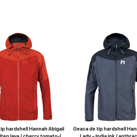
ip hardshell Hannah Abigail
Geaca de tip hardshell Han
lten lava / cherry tomato-L
Lady – India ink / anthra