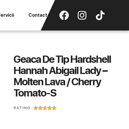
ervicii
Contact
Geaca De Tip Hardshell
Hannah Abigail Lady –
Molten Lava / Cherry
Tomato-S





RATING