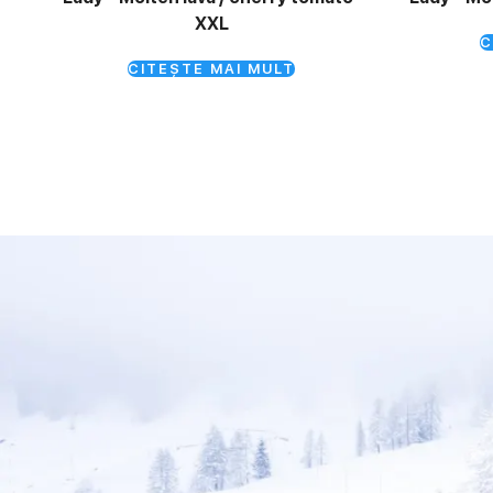
XXL
C
CITEȘTE MAI MULT