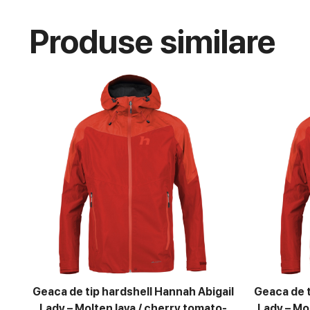
Produse similare
Geaca de tip hardshell Hannah Abigail
Geaca de t
Lady – Molten lava / cherry tomato-
Lady – Mo