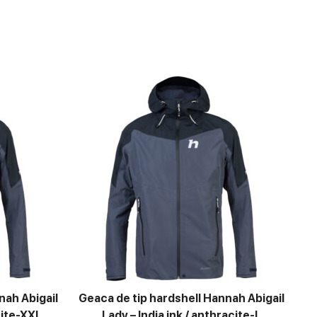
nah Abigail
Geaca de tip hardshell Hannah Abigail
cite-XXL
Lady – India ink / anthracite-L