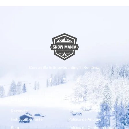
Cursuri Ski & Snowboarding în România.
Legături
Legal
Rezervări
Termeni & Condiții
Instructori & Tarife
Politica de Anulare
Blog
Politica de Confidențialitate