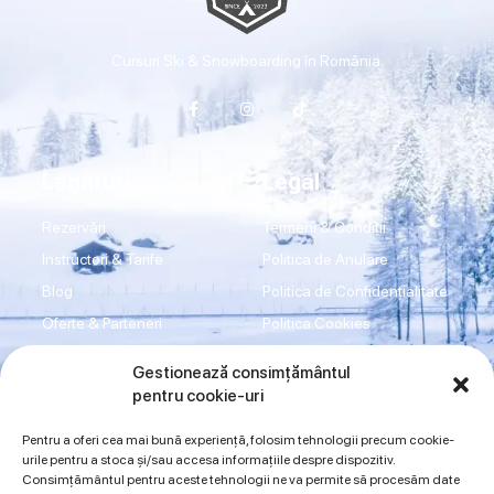
Cursuri Ski & Snowboarding în România.
Legături
Legal
Rezervări
Termeni & Condiții
Instructori & Tarife
Politica de Anulare
Blog
Politica de Confidențialitate
Oferte & Parteneri
Politica Cookies
Transport
Disclaimer
Gestionează consimțământul
Shop
Imprint
pentru cookie-uri
Contact
ANPC
Pentru a oferi cea mai bună experiență, folosim tehnologii precum cookie-
urile pentru a stoca și/sau accesa informațiile despre dispozitiv.
Consimțământul pentru aceste tehnologii ne va permite să procesăm date
Sună acum