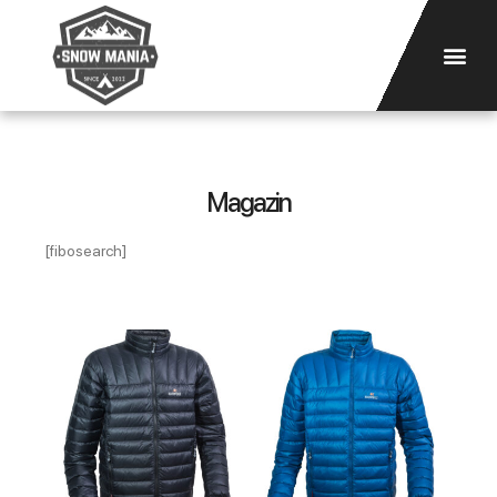
Magazin
[fibosearch]