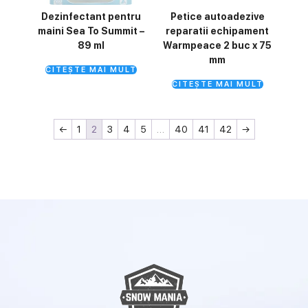
Dezinfectant pentru
Petice autoadezive
maini Sea To Summit –
reparatii echipament
89 ml
Warmpeace 2 buc x 75
mm
CITEȘTE MAI MULT
CITEȘTE MAI MULT
←
1
2
3
4
5
…
40
41
42
→