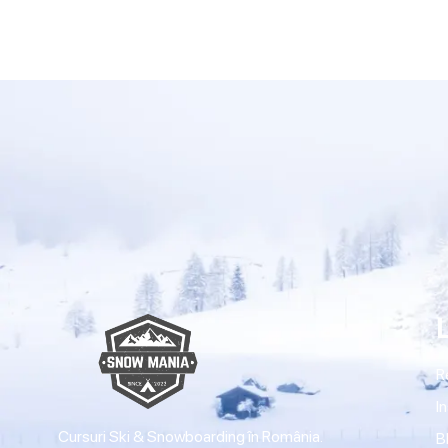
R
I
Cursuri Ski & Snowboarding în România.
B