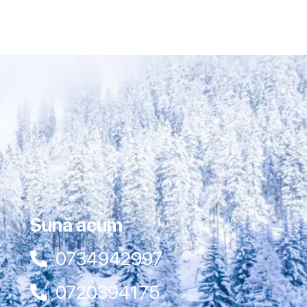
Sună acum
0734942997
0720394175