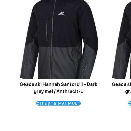
Geaca ski Hannah Sanford II – Dark
Geaca sk
gray mel / Anthracit-L
gr
CITEȘTE MAI MULT
C