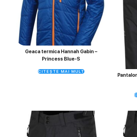
Geaca termica Hannah Gabin –
Princess Blue-S
CITEȘTE MAI MULT
Pantalon
C