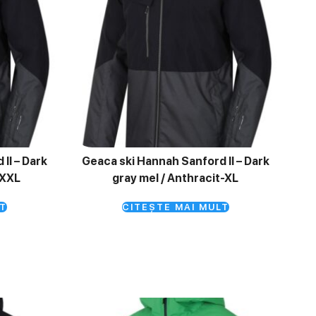
II – Dark
Geaca ski Hannah Sanford II – Dark
-XXL
gray mel / Anthracit-XL
T
CITEȘTE MAI MULT