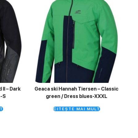
II – Dark
Geaca ski Hannah Tiersen – Classic
t-S
green / Dress blues-XXXL
T
CITEȘTE MAI MULT