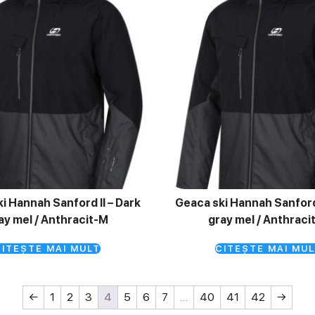
i Hannah Sanford II – Dark
Geaca ski Hannah Sanford 
ay mel / Anthracit-M
gray mel / Anthraci
ITEȘTE MAI MULT
CITEȘTE MAI MUL
←
1
2
3
4
5
6
7
…
40
41
42
→