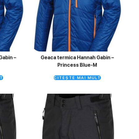
Gabin –
Geaca termica Hannah Gabin –
Princess Blue-M
T
CITEȘTE MAI MULT