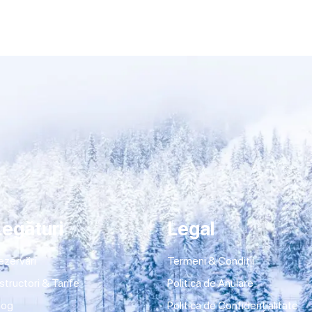
Legături
Legal
ezervări
Termeni & Condiții
nstructori & Tarife
Politica de Anulare
log
Politica de Confidențialitate