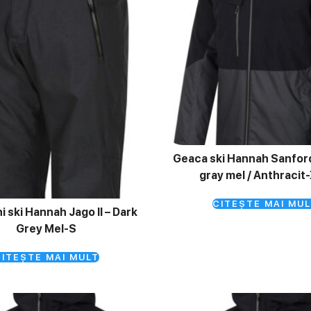
Geaca ski Hannah Sanford 
gray mel / Anthracit
CITEȘTE MAI MUL
i ski Hannah Jago II – Dark
Grey Mel-S
ITEȘTE MAI MULT