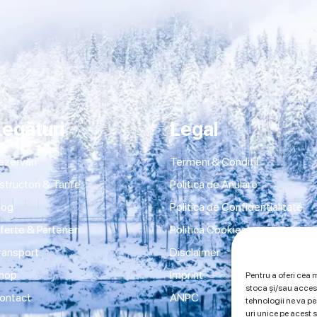
Legături
Legal
ezervări
Termeni & Condiții
nstructori & Tarife
Politica de Anulare
log
Politica de Confidențialitate
ferte & Parteneri
Politica Cookies
ransport
Disclaimer
hop
Imprint
Pentru a oferi cea 
stoca și/sau acces
ontact
ANPC
tehnologii ne va 
uri unice pe acest