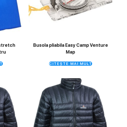
stretch
Busola pliabila Easy Camp Venture
tru
Map
T
CITEȘTE MAI MULT