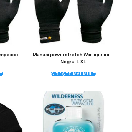
rmpeace –
Manusi powerstretch Warmpeace –
Negru-L XL
T
CITEȘTE MAI MULT