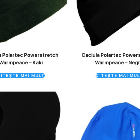
a Polartec Powerstretch
Caciula Polartec Power
Warmpeace – Kaki
Warmpeace – Neg
ITEȘTE MAI MULT
CITEȘTE MAI MUL