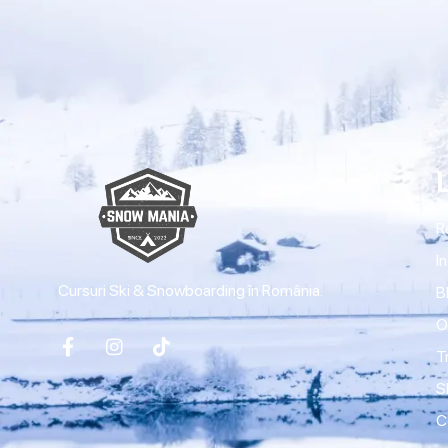
R
I
Cursuri Ski & Snowboarding în România.
B
O
T
S
C