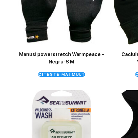
Manusi powerstretch Warmpeace –
Caciul
Negru-S M
CITEȘTE MAI MULT
C