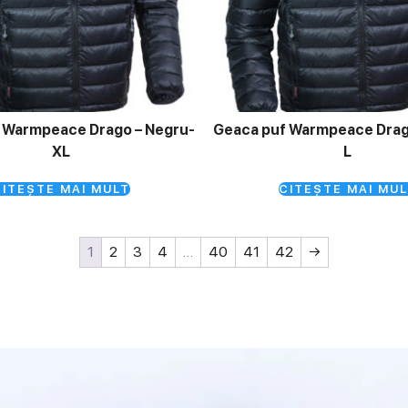
 Warmpeace Drago – Negru-
Geaca puf Warmpeace Drag
XL
L
ITEȘTE MAI MULT
CITEȘTE MAI MUL
1
2
3
4
…
40
41
42
→