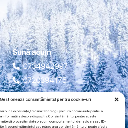
Sună acum
0734942997
0720394175
Gestionează consimțământul pentru cookie-uri
mai bună experiență, folosim tehnologii precum cookie-urile pentru a
a informațiile despre dispozitiv. Consimțământul pentru aceste
permite să procesăm date precum comportamentul de navigare sau ID-
 site. Neconsimțământul sau retragerea consimțământului poate afecta