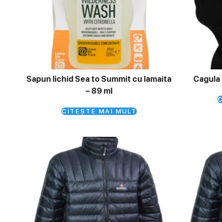
Sapun lichid Sea to Summit cu lamaita
Cagula 
– 89 ml
C
CITEȘTE MAI MULT