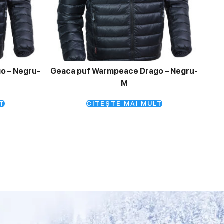
o – Negru-
Geaca puf Warmpeace Drago – Negru-
M
T
CITEȘTE MAI MULT