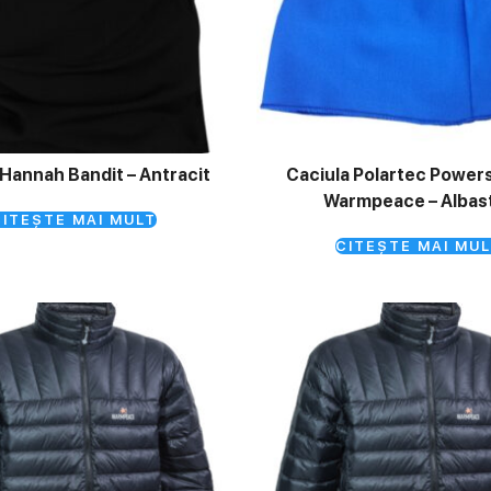
Hannah Bandit – Antracit
Caciula Polartec Power
Warmpeace – Albas
ITEȘTE MAI MULT
CITEȘTE MAI MUL