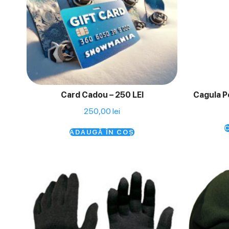
Card Cadou – 250 LEI
Cagula 
250,00
lei
C
ADAUGĂ ÎN COȘ