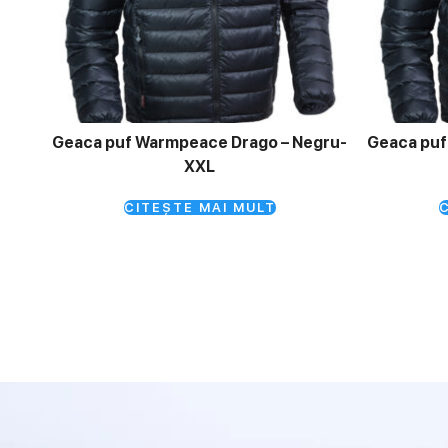
Geaca puf Warmpeace Drago – Negru-
Geaca puf
XXL
CITEȘTE MAI MULT
C