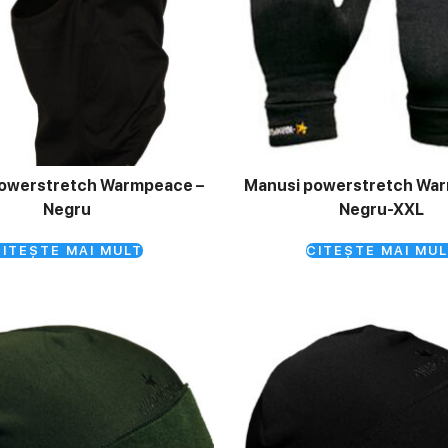
Powerstretch Warmpeace –
Manusi powerstretch Wa
Negru
Negru-XXL
ITEȘTE MAI MULT
CITEȘTE MAI MUL